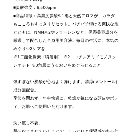
■炭酸強度：6,500ppm
■商品特徴：高濃度炭酸※1泡と天然アロマが、カラダ
もこころもすっきりリセット。パチパチ弾ける爽快な泡
とともに、NMN※2やフラーレンなど、保湿美容成分を
厳選して配合した全身用美容液。毎日の生活に、本気の
めぐり※3ケアを。
※1二酸化炭素（噴射剤） ※2ニコチンアミドモノヌク
レオチド ※3角層にうるおいをめぐらせること
強すぎない炭酸が心地よく弾けます。清涼(メントール)
成分無配合。
季節を問わず一年中快適に。乾燥が気になる頭皮やボデ
ィ、お肌へご使用いただけます。
洗い流し不要。
肌へなじませていくことで、しっとりと保湿感のある仕